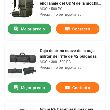
engranaje del ODM de la mochila
para los arcos
MOQ：500 PC
Precio：To be negotiated
Mejor precio
Contacto
Caja de arma suave de la caja
militar del rifle de 42 pulgadas
MOQ：300~500 PC
Precio：To be negotiated
Mejor precio
Contacto
6m m PE hacen espuma caja