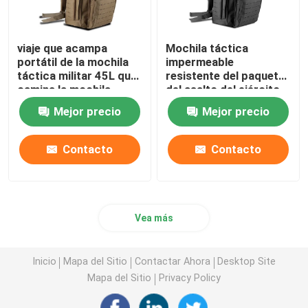
viaje que acampa
Mochila táctica
portátil de la mochila
impermeable
táctica militar 45L que
resistente del paquete
camina la mochila
del asalto del ejército
del ODM
Mejor precio
Mejor precio
Contacto
Contacto
Vea más
Inicio
Mapa del Sitio
Contactar Ahora
Desktop Site
Mapa del Sitio
Privacy Policy