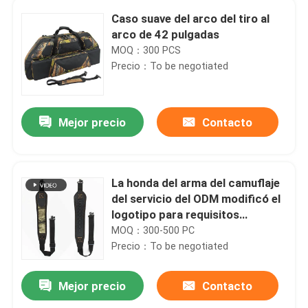
Caso suave del arco del tiro al
arco de 42 pulgadas
MOQ：300 PCS
Precio：To be negotiated
Mejor precio
Contacto
La honda del arma del camuflaje
del servicio del ODM modificó el
logotipo para requisitos
En casa
particulares honda del arma de 2
MOQ：300-500 PC
puntos
Precio：To be negotiated
Productos
Mejor precio
Contacto
Bolso suave del arco del compuesto del caso del arco del tiro al arco impermeable del viaje con la correa de hombro
Sobre nosotros