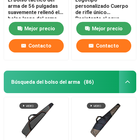
arma de 56 pulgadas
personalizado Cuerpo
suavemente rellenó el
de rifle único
Caso suave del arco del tiro al arco
bolso largo del arma
Resistente al agua
para la caza que tiraba
Bolsa de arma a prueba
Mejor precio
Mejor precio
de polvo
Estremecimientos de la flecha del tiro al arco
Contacto
Contacto
Bolsos de los aparejos de pesca
Los deportes al aire libre hacen excursionismo
Búsqueda del bolso del arma
(86)
Mochila del bolso del ordenador portátil
Bolsos más frescos aislados
Bolso rodado del equipaje