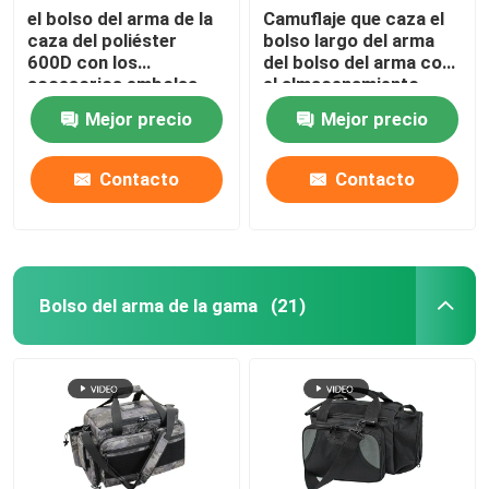
el bolso del arma de la
Camuflaje que caza el
caza del poliéster
bolso largo del arma
CALCETÍN IMPERMEABLE DEL ARMA
600D con los
del bolso del arma con
accesorios embolsa
el almacenamiento
para el tiroteo al aire
adicional para los rifles
Mejor precio
Mejor precio
libre
de Scoped
Contacto
Contacto
Bolso del arma de la gama
(21)