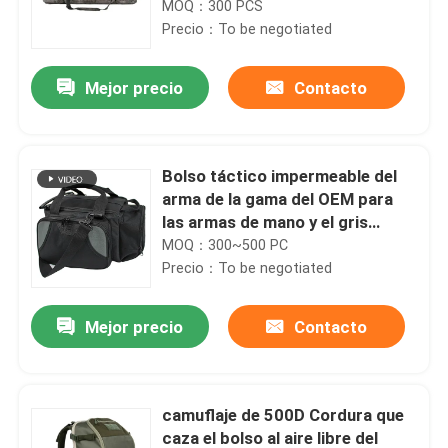
MOQ：300 PCS
Precio：To be negotiated
Mejor precio
Contacto
Bolso táctico impermeable del
arma de la gama del OEM para
las armas de mano y el gris
negro de la munición
MOQ：300~500 PC
Precio：To be negotiated
Mejor precio
Contacto
camuflaje de 500D Cordura que
caza el bolso al aire libre del