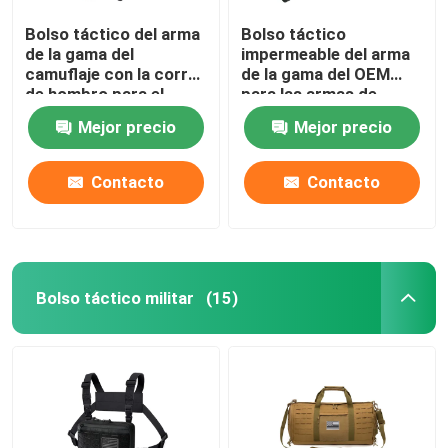
Bolso táctico del arma
Bolso táctico
de la gama del
impermeable del arma
camuflaje con la correa
de la gama del OEM
de hombro para el
para las armas de
tiroteo táctico
mano y el gris negro de
Mejor precio
Mejor precio
la munición
Contacto
Contacto
Bolso táctico militar
(15)