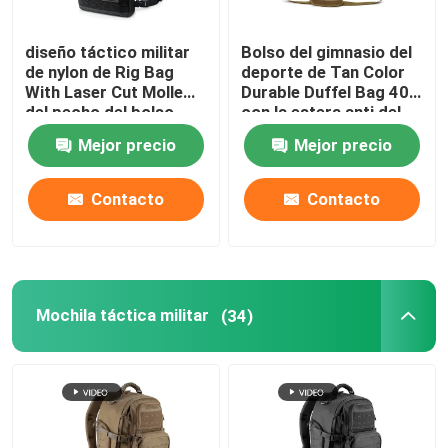
diseño táctico militar
Bolso del gimnasio del
de nylon de Rig Bag
deporte de Tan Color
With Laser Cut Molle
Durable Duffel Bag 40L
del pecho del bolso
con la estera anti del
1000D
resbalón
Mejor precio
Mejor precio
Contacto
Contacto
Mochila táctica militar
(34)