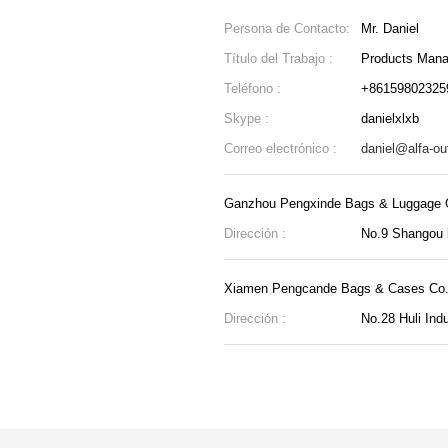
Persona de Contacto:
Mr. Daniel
Título del Trabajo :
Products Mana
Teléfono :
+86159802325
Skype :
danielxlxb
Correo electrónico :
daniel@alfa-ou
Ganzhou Pengxinde Bags & Luggage C
Dirección :
No.9 Shangou l
Xiamen Pengcande Bags & Cases Co.
Dirección :
No.28 Huli Ind