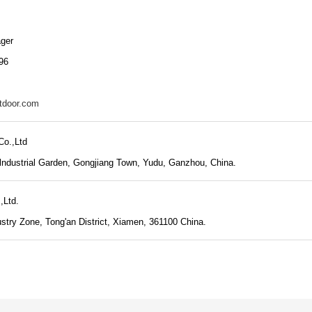
ger
96
tdoor.com
o.,Ltd
ndustrial Garden, Gongjiang Town, Yudu, Ganzhou, China.
,Ltd.
ustry Zone, Tong'an District, Xiamen, 361100 China.