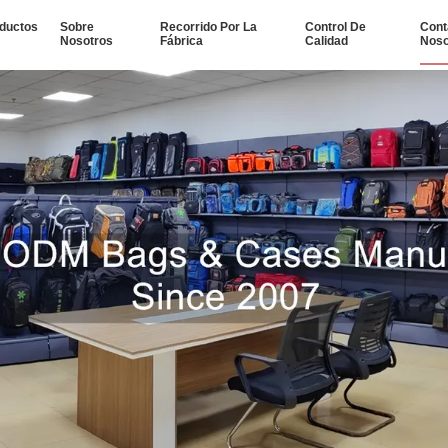
ductos
Sobre
Recorrido Por La
Control De
Cont
Nosotros
Fábrica
Calidad
Noso