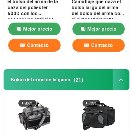
el bolso del arma de la
Camuflaje que caza el
caza del poliéster
bolso largo del arma
600D con los
del bolso del arma con
accesorios embolsa
el almacenamiento
para el tiroteo al aire
adicional para los rifles
Mejor precio
Mejor precio
libre
de Scoped
Contacto
Contacto
Bolso del arma de la gama
(21)