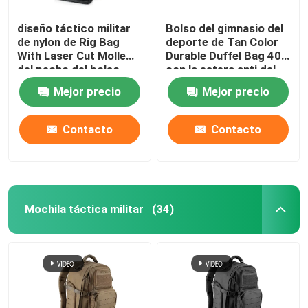
diseño táctico militar
Bolso del gimnasio del
de nylon de Rig Bag
deporte de Tan Color
With Laser Cut Molle
Durable Duffel Bag 40L
del pecho del bolso
con la estera anti del
1000D
resbalón
Mejor precio
Mejor precio
Contacto
Contacto
Mochila táctica militar
(34)