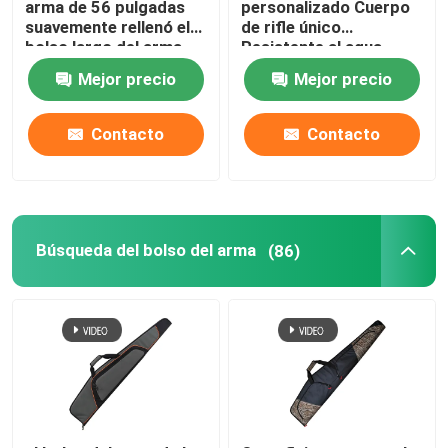
arma de 56 pulgadas
personalizado Cuerpo
suavemente rellenó el
de rifle único
CALCETÍN IMPERMEABLE DEL ARMA
bolso largo del arma
Resistente al agua
para la caza que tiraba
Bolsa de arma a prueba
Mejor precio
Mejor precio
de polvo
Contacto
Contacto
Búsqueda del bolso del arma
(86)