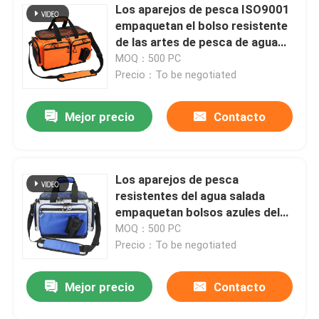
Los aparejos de pesca ISO9001
empaquetan el bolso resistente
de las artes de pesca de agua
con la caja de aparejos
MOQ：500 PC
Precio：To be negotiated
Mejor precio
Contacto
Los aparejos de pesca
resistentes del agua salada
empaquetan bolsos azules del
almacenamiento de los aparejos
MOQ：500 PC
de pesca
Precio：To be negotiated
Mejor precio
Contacto