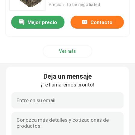
Precio：To be negotiated
Bolso del arma de la gama
Mejor precio
Contacto
Bolso táctico militar
Vea más
Mochila táctica militar
Bolso del arma de la pistola
Deja un mensaje
¡Te llamaremos pronto!
Camuflaje que caza la mochila
Búsqueda de las hondas del arma
Caja binocular del arnés