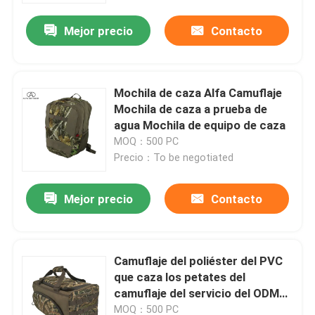
Mejor precio
Contacto
Recorrido por la fábrica
Control de calidad
Mochila de caza Alfa Camuflaje
Mochila de caza a prueba de
agua Mochila de equipo de caza
Contacta con nosotros
MOQ：500 PC
Precio：To be negotiated
Noticias
Mejor precio
Contacto
Solicitar una cita
Camuflaje del poliéster del PVC
Bolso táctico del arma
que caza los petates del
camuflaje del servicio del ODM
Búsqueda del bolso del arma
de la mochila
MOQ：500 PC