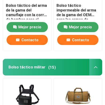
Bolso táctico del arma
Bolso táctico
de la gama del
impermeable del arma
camuflaje con la correa
de la gama del OEM
de hombro para el
para las armas de
tiroteo táctico
mano y el gris negro de
Mejor precio
Mejor precio
la munición
Contacto
Contacto
Bolso táctico militar
(15)