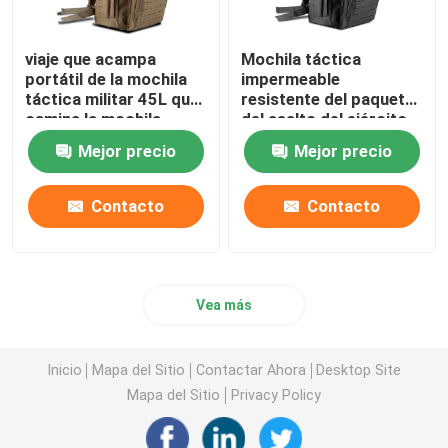
viaje que acampa
Mochila táctica
portátil de la mochila
impermeable
táctica militar 45L que
resistente del paquete
camina la mochila
del asalto del ejército
del ODM
Mejor precio
Mejor precio
Contacto
Contacto
Vea más
Inicio
Mapa del Sitio
Contactar Ahora
Desktop Site
Mapa del Sitio
Privacy Policy