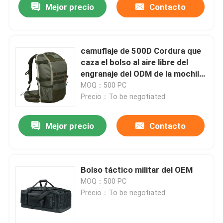
Mejor precio
Contacto
camuflaje de 500D Cordura que
caza el bolso al aire libre del
engranaje del ODM de la mochila
para los arcos
MOQ：500 PC
Precio：To be negotiated
Mejor precio
Contacto
En casa
Bolso táctico militar del OEM
MOQ：500 PC
Productos
Precio：To be negotiated
Sobre nosotros