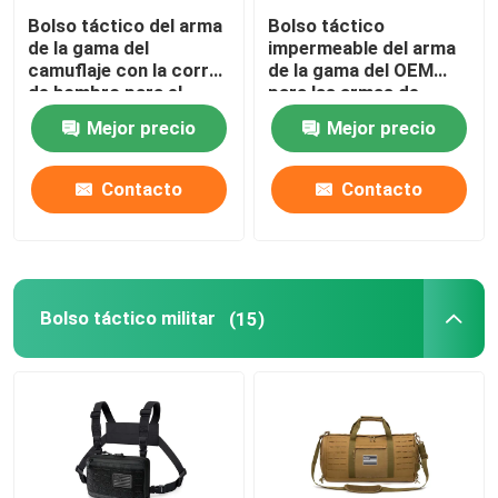
Bolso táctico del arma
Bolso táctico
de la gama del
impermeable del arma
camuflaje con la correa
de la gama del OEM
de hombro para el
para las armas de
tiroteo táctico
mano y el gris negro de
Mejor precio
Mejor precio
la munición
Contacto
Contacto
Bolso táctico militar
(15)