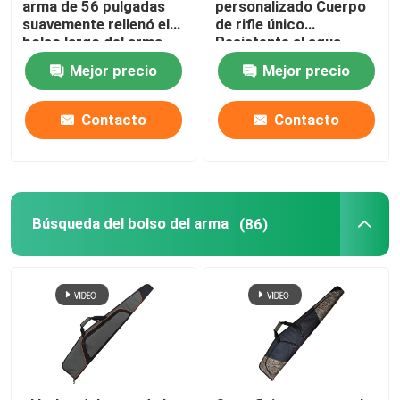
arma de 56 pulgadas
personalizado Cuerpo
suavemente rellenó el
de rifle único
CALCETÍN IMPERMEABLE DEL ARMA
bolso largo del arma
Resistente al agua
para la caza que tiraba
Bolsa de arma a prueba
Mejor precio
Mejor precio
de polvo
Contacto
Contacto
Búsqueda del bolso del arma
(86)