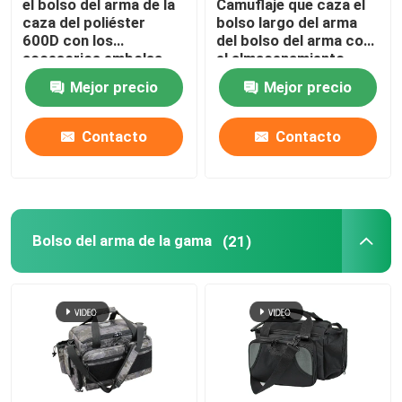
el bolso del arma de la
Camuflaje que caza el
caza del poliéster
bolso largo del arma
600D con los
del bolso del arma con
accesorios embolsa
el almacenamiento
para el tiroteo al aire
adicional para los rifles
Mejor precio
Mejor precio
libre
de Scoped
Contacto
Contacto
Bolso del arma de la gama
(21)