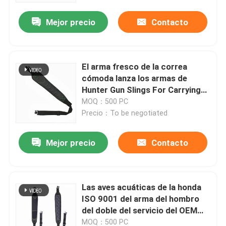
Mejor precio
Contacto
Recorrido por la fábrica
Control de calidad
El arma fresco de la correa
cómoda lanza los armas de
Hunter Gun Slings For Carrying
Contacta con nosotros
con una honda
MOQ：500 PC
Precio：To be negotiated
Noticias
Mejor precio
Contacto
Solicitar una cita
Las aves acuáticas de la honda
Bolso táctico del arma
ISO 9001 del arma del hombro
del doble del servicio del OEM
Búsqueda del bolso del arma
disparan contra la honda
MOQ：500 PC