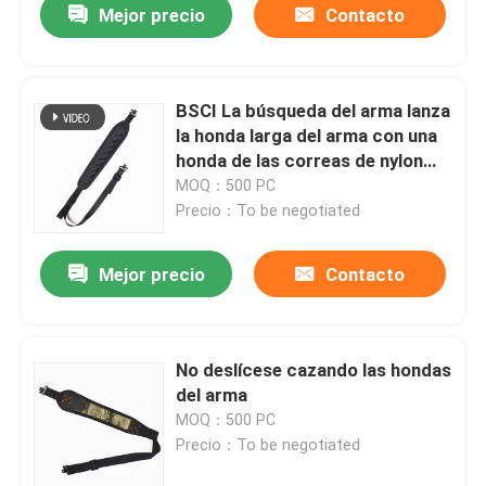
Mejor precio
Contacto
BSCI La búsqueda del arma lanza
la honda larga del arma con una
honda de las correas de nylon
para los rifles o las escopetas
MOQ：500 PC
Precio：To be negotiated
Mejor precio
Contacto
En casa
No deslícese cazando las hondas
del arma
Productos
MOQ：500 PC
Precio：To be negotiated
Sobre nosotros