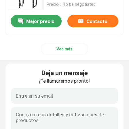
Precio：To be negotiated
Bolso del arma de la gama
Mejor precio
Contacto
Bolso táctico militar
Vea más
Mochila táctica militar
Bolso del arma de la pistola
Deja un mensaje
¡Te llamaremos pronto!
Camuflaje que caza la mochila
Búsqueda de las hondas del arma
Caja binocular del arnés