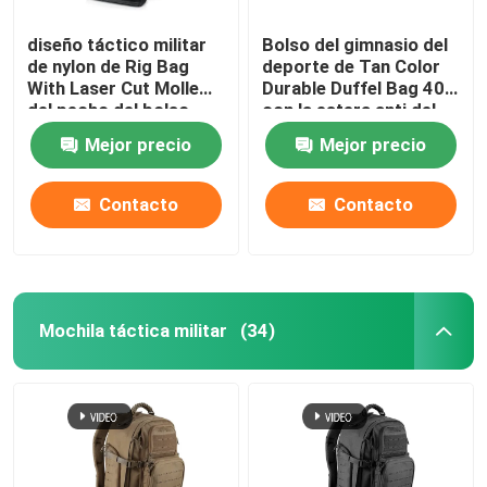
diseño táctico militar
Bolso del gimnasio del
de nylon de Rig Bag
deporte de Tan Color
With Laser Cut Molle
Durable Duffel Bag 40L
del pecho del bolso
con la estera anti del
1000D
resbalón
Mejor precio
Mejor precio
Contacto
Contacto
Mochila táctica militar
(34)