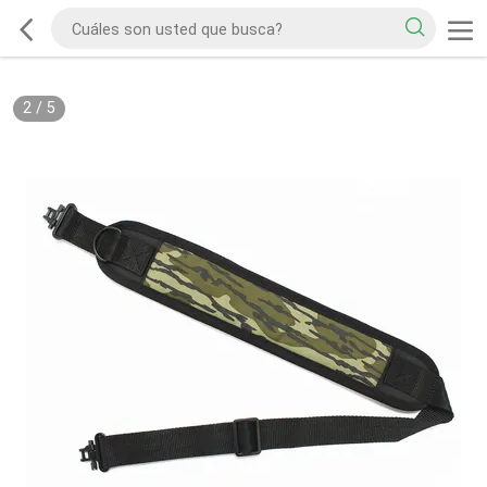
2
/
5