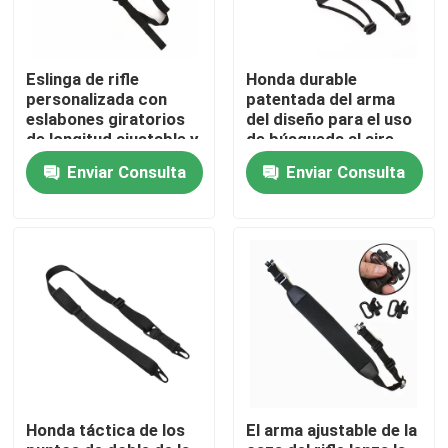
Recorrido por la fábrica
Eslinga de rifle
Honda durable
personalizada con
patentada del arma
eslabones giratorios
del diseño para el uso
Control de calidad
de longitud ajustable y
de búsqueda al aire
acolchado
libre
Enviar Consulta
Enviar Consulta
antideslizante
Contacta con nosotros
Noticias
Solicitar una cita
Bolso táctico del arma
Honda táctica de los
El arma ajustable de la
Búsqueda del bolso del arma