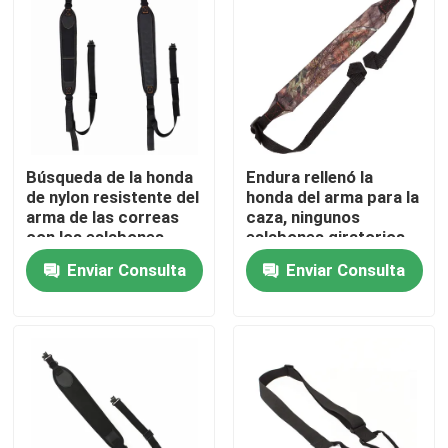
Búsqueda de la honda
Endura rellenó la
de nylon resistente del
honda del arma para la
arma de las correas
caza, ningunos
con los eslabones
eslabones giratorios
giratorios
requirió, longitud
Enviar Consulta
Enviar Consulta
ajustable
En casa
Productos
Sobre nosotros